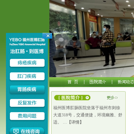
福州医博肛肠医院坐落于福州市则徐
大道318号，交通便捷，环境幽雅、舒
适。 …
【详情】