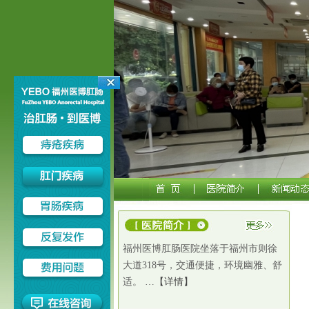
福州医博肛肠医院坐落于福州市则徐
大道318号，交通便捷，环境幽雅、舒
适。 …
【详情】